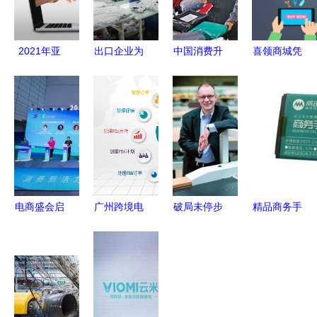
2021年亚
出口企业为
中国消费升
喜领商城凭
马逊跨境电
什么普遍感
级 全球卖
卓越的会员
商开店指南
觉外贸越来
家抢攻 电
体系赢在跨
小白如何从
越难做？-
子商务新趋
境电商新时
0到1实现突
原来根源在
势
代
破
这里
电商盛会启
广州跨境电
破局未停步
精品商务手
幕泉城
子商务 引
当快递被迫
机电池 品
2023山东
领全球贸易
跟上电商标
质与性能的
（济南）电
的新浪潮
杆的速度
完美结合
商博览会2
万多种产品